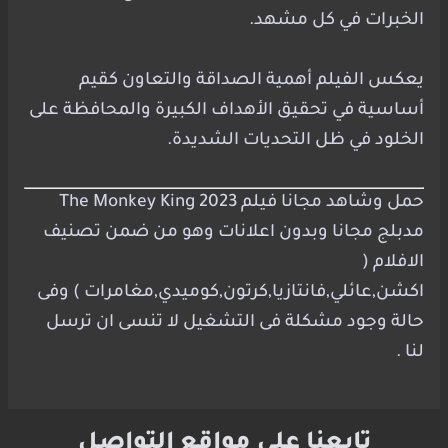
الخبرات في كل مشهد.
يعكس الفيلم أهمية الصداقة والتعاون كقيم
أساسية في تحقيق الأهداف الكبيرة والمحافظة على
الخلود في ظل التحديات الشديدة.
حمل وشاهد مجانا فيلم The Monkey King 2023
مدبلج مجانا وبدون اعلانات وهو من ضمن تصنيف
الافلام (
اكشن,عائلي,فانتازيا,كرتون,كوميدي,مغامرات ) وفى
حالة وجود مشكلة فى التشغيل لا تنسى ان ترسل
لنا .
تابعنا على مواقع التواصل